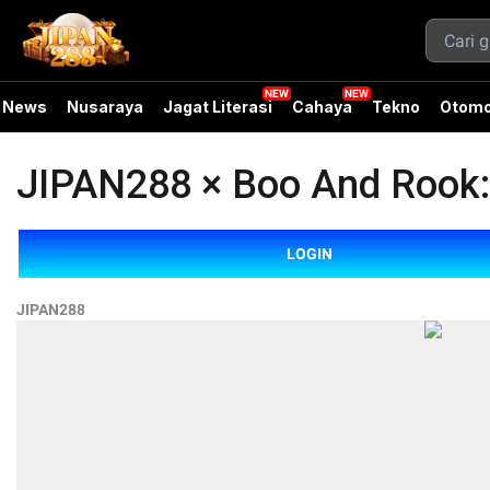
News
Nusaraya
Jagat Literasi
Cahaya
Tekno
Otomo
JIPAN288 × Boo And Rook:
LOGIN
JIPAN288