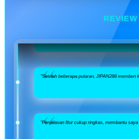
REVIEW
? Apakah perlu memahami istilah toto sebelu
"Navigasinya stabil, tapi saya masih menyesuaik
"Setelah beberapa putaran, JIPAN288 memberi ke
"Penjelasan fitur cukup ringkas, membantu saya 